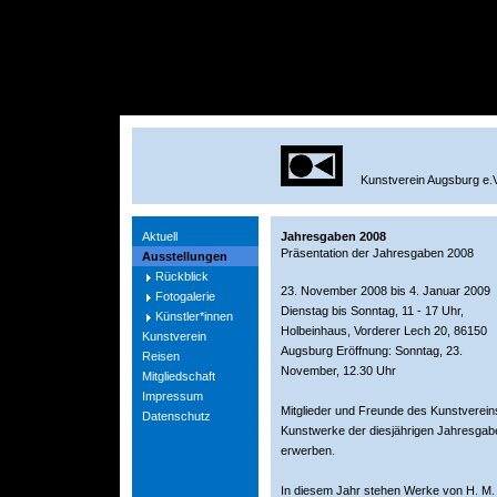
Kunstverein Augsburg e.V
Aktuell
Jahresgaben 2008
Präsentation der Jahresgaben 2008
Ausstellungen
Rückblick
23. November 2008 bis 4. Januar 2009
Fotogalerie
Dienstag bis Sonntag, 11 - 17 Uhr,
Künstler*innen
Holbeinhaus, Vorderer Lech 20, 86150
Kunstverein
Augsburg Eröffnung: Sonntag, 23.
Reisen
November, 12.30 Uhr
Mitgliedschaft
Impressum
Mitglieder und Freunde des Kunstvereins
Datenschutz
Kunstwerke der diesjährigen Jahresgabe
erwerben.
In diesem Jahr stehen Werke von H. M