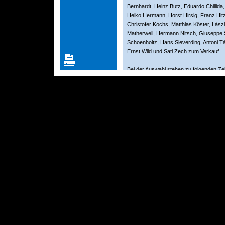
Bernhardt, Heinz Butz, Eduardo Chillida,
Heiko Hermann, Horst Hirsig, Franz Hit
Christofer Kochs, Matthias Köster, Lás
Matherwell, Hermann Nitsch, Giuseppe 
Schoenholtz, Hans Sieverding, Antoni T
Ernst Wild und Sati Zech zum Verkauf.
Bei der Auswahl stehen zu folgenden Ze
zur Seite:
Sonntag, 23. November, 12.30 - 15 U
Samstag, 29. November, im Anschlus
15 Uhr (Jürgen Frantz)
Sonntag, 7. Dezember, 11 - 13 Uhr (
Samstag, 13. Dezember, im Anschlus
15 Uhr (Jürgen Frantz)
Zu den Öffnungszeiten des Holbeinhaus
erworben werden.
<- Zurück zu: Ausstellungen