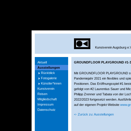
Kunstverein Augsburg e.V
Aktuell
GROUNDFLOOR PLAYGROUND #1-
Ausstellungen
Rückblick
Mit GROUNDFLOOR PLAYGROUND startet
Fotogalerie
Pandemiejahr 2021 ein flexibles und spie
Künstler*innen
Positionen. Das Eröffnungsspiel #1 best
Kunstverein
gefolgt von #2 Laurentius Sauer und Mi
Reisen
Philipp Zrenner und Tabata von der Loc
Mitgliedschaft
2022/2023 fortgesetzt werden. Ausführli
Impressum
auf der eigenen Projekt-Website
www.gro
Datenschutz
<- Zurück zu: Ausstellungen