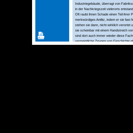
Industriegebäude, überragt von Fabriksc
in der Nachkriegszeit vielerorts entstan
Oft raubt ihnen Schade einen Teil ihrer Pe
merkwürdiges Antlitz, indem er sie fast f
stehen sie dann, nicht wirklich verortet
sie scheinbar mit einem Handstreich vo
sind dort auch immer wieder diese Fach
vermeintliche Zeugen von Geschichte e
Nur zuordnen können wir auch diese nic
mag, wir können es nur erahnen. Wer i
erzwungenen Nachbarschaften von Plat
Vollmond eine Feuerstelle entzündet oder
erzählt es uns nicht. Seine Welten sind
Gewesenem und vielleicht Zukünftigen,
eventueller Protagonisten überlässt er al
oftmals düstere, zumindest zwielichtige 
bleibt vage und stets wandelbar, aber i
Durchgangs zwischen unserer und seine
Welt.
Konsequent hat Titus Schade seine Bild
noch jungen Malerlaufbahn in eine Ordnun
Grammatik fortentwickelt, die es ihm er
damit Ansatzpunkte für neue Erzählunge
uns les- und mitunter sogar greifbar – zu