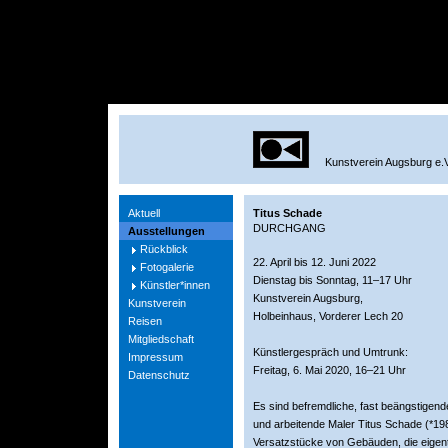
Kunstverein Augsburg e.V
Aktuell
Titus Schade
DURCHGANG
Ausstellungen
Rückblick
22. April bis 12. Juni 2022
Fotogalerie
Dienstag bis Sonntag, 11–17 Uhr
Künstler*innen
Kunstverein Augsburg,
Kunstverein
Holbeinhaus, Vorderer Lech 20
Reisen
Mitgliedschaft
Künstlergespräch und Umtrunk:
Impressum
Freitag, 6. Mai 2020, 16–21 Uhr
Datenschutz
Es sind befremdliche, fast beängstigende 
und arbeitende Maler Titus Schade (*1984
Versatzstücke von Gebäuden, die eigentl