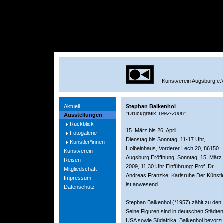
Kunstverein Augsburg e.V
Aktuell
Stephan Balkenhol
"Druckgrafik 1992-2008"
Ausstellungen
Rückblick
15. März bis 26. April
Fotogalerie
Dienstag bis Sonntag, 11-17 Uhr,
Künstler*innen
Holbeinhaus, Vorderer Lech 20, 86150
Kunstverein
Augsburg Eröffnung: Sonntag, 15. März
Reisen
2009, 11.30 Uhr Einführung: Prof. Dr.
Mitgliedschaft
Andreas Franzke, Karlsruhe Der Künstl
Impressum
ist anwesend.
Datenschutz
Stephan Balkenhol (*1957) zählt zu de
Seine Figuren sind in deutschen Städte
USA sowie Südafrika. Balkenhol bevorzugt