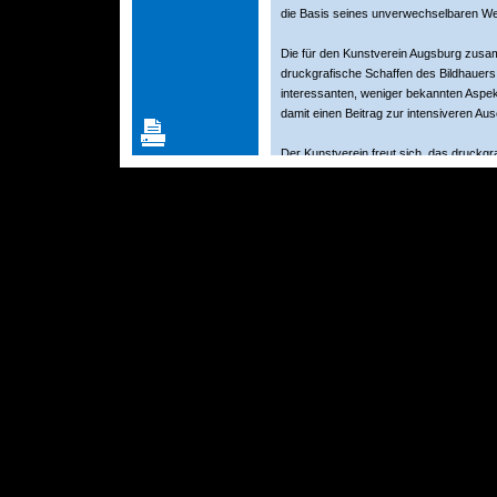
die Basis seines unverwechselbaren W
Die für den Kunstverein Augsburg zusa
druckgrafische Schaffen des Bildhauers e
interessanten, weniger bekannten Aspek
damit einen Beitrag zur intensiveren Au
Der Kunstverein freut sich, das druckg
umfassend ausstellen zu können. Dafür
seine Initiative und die Realisation des P
Anlässlich der Eröffnung der Ausstellung 
"Stephan Balkenhol. public. Die Skulptu
Andreas Franzke im Verlag HATJE CANT
<- Zurück zu: Ausstellungen